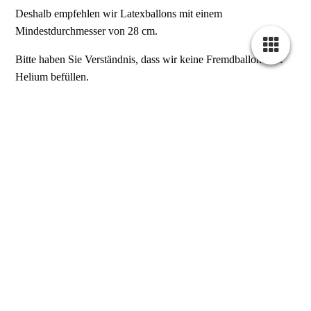
Deshalb empfehlen wir Latexballons mit einem
Mindestdurchmesser von 28 cm.
Bitte haben Sie Verständnis, dass wir keine Fremdballons mit
Helium befüllen.
Wir bitten ebenfalls um Beachtung:
Artikel aus der Offenbach Post
"In Frankfurt häufen sich S-Bahnstörungen durch
Heliumballons. Nach Angaben der Bundespolizei gab es seit
Jahresbeginn bereits drei Störungen durch Ballons, im gesamten
vergangenen Jahr waren es zwei. Stößt ein metallbeschichteter
Heliumballon an die 15.000 Volt-Oberleitung der S-Bahn, gibt
es einen Kurzschluss, eine Reparatur dauert Stunden. Folge
sind empfindliche Störungen des S-Bahnverkehrs im Tunnel