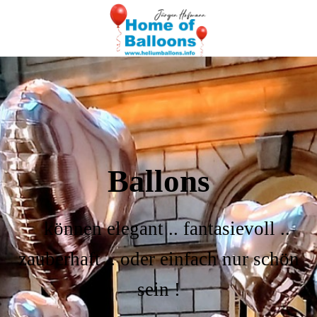
Ballons
können elegant .. fantasievoll ..
zauberhaft .. oder einfach nur schön
sein !