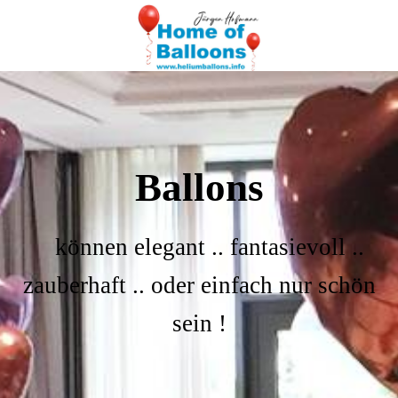
Ballons
können elegant .. fantasievoll ..
zauberhaft .. oder einfach nur schön
sein !