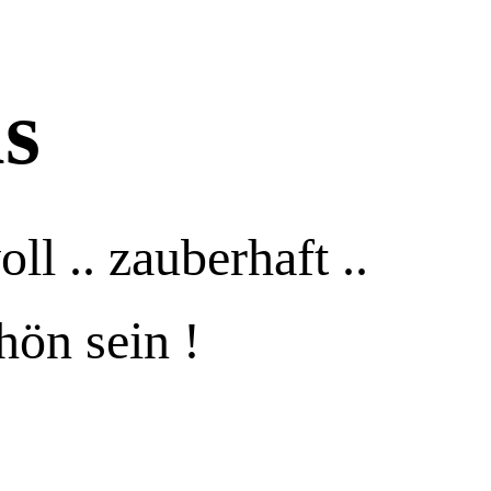
s
ll .. zauberhaft ..
hön sein !